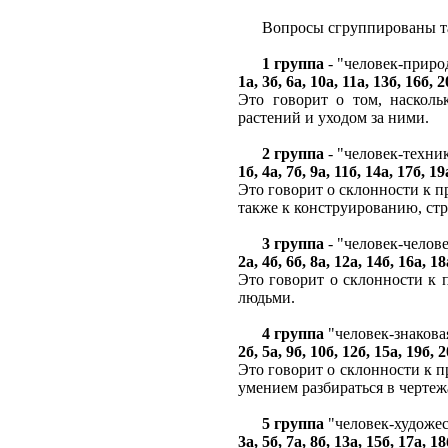
Вопросы сгруппированы та
1 группа
- "человек-приро
1а, 3б, 6а, 10а, 11а, 13б, 16б, 2
Это говорит о том, наскол
растений и уходом за ними.
2 группа
- "человек-техни
1б, 4а, 7б, 9а, 11б, 14а, 17б, 19
Это говорит о склонности к 
также к конструированию, стр
3 группа
- "человек-челов
2а, 4б, 6б, 8а, 12а, 14б, 16а, 18
Это говорит о склонности к 
людьми.
4 группа
"человек-знакова
2б, 5а, 9б, 10б, 12б, 15а, 19б, 2
Это говорит о склонности к п
умением разбираться в чертеж
5 группа
"человек-художе
3а, 5б, 7а, 8б, 13а, 15б, 17а, 18