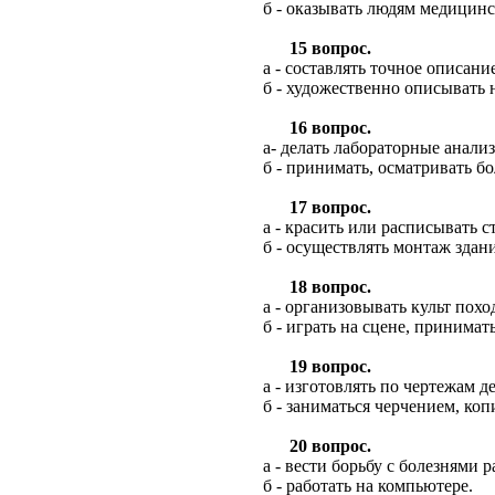
б - оказывать людям медицинс
15 вопрос.
а - составлять точное описан
б - художественно описывать
16 вопрос.
а- делать лабораторные анали
б - принимать, осматривать б
17 вопрос.
а - красить или расписывать 
б - осуществлять монтаж здан
18 вопрос.
а - организовывать культ пох
б - играть на сцене, принимат
19 вопрос.
а - изготовлять по чертежам д
б - заниматься черчением, ко
20 вопрос.
а - вести борьбу с болезнями р
б - работать на компьютере.