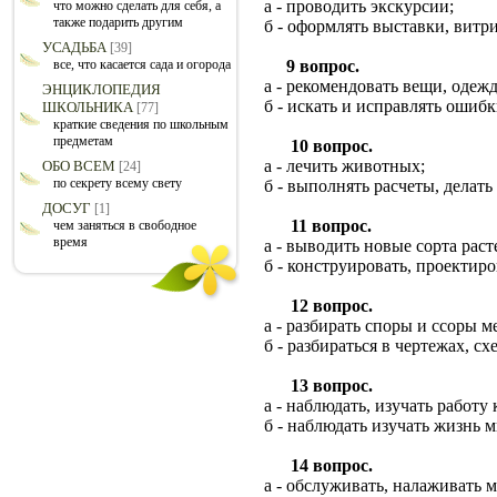
а - проводить экскурсии;
что можно сделать для себя, а
также подарить другим
б - оформлять выставки, витр
УСАДЬБА
[39]
все, что касается сада и огорода
9 вопрос.
а - рекомендовать вещи, одежд
ЭНЦИКЛОПЕДИЯ
б - искать и исправлять ошибк
ШКОЛЬНИКА
[77]
краткие сведения по школьным
предметам
10 вопрос.
а - лечить животных;
ОБО ВСЕМ
[24]
по секрету всему свету
б - выполнять расчеты, делат
ДОСУГ
[1]
11 вопрос.
чем заняться в свободное
время
а - выводить новые сорта раст
б - конструировать, проекти
12 вопрос.
а - разбирать споры и ссоры м
б - разбираться в чертежах, с
13 вопрос.
а - наблюдать, изучать работ
б - наблюдать изучать жизнь 
14 вопрос.
а - обслуживать, налаживать