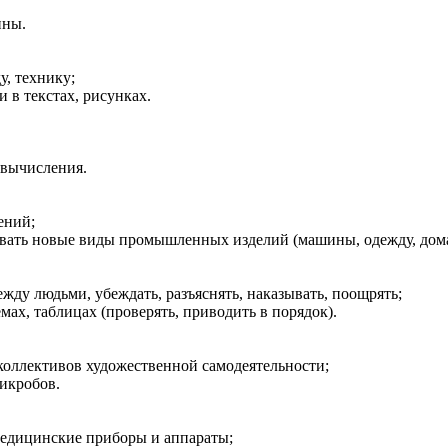
ины.
у, технику;
и в текстах, рисунках.
ь вычисления.
ений;
ровать новые виды промышленных изделий (машины, одежду, дома
ежду людьми, убеждать, разъяснять, наказывать, поощрять;
хемах, таблицах (проверять, приводить в порядок).
у коллективов художественной самодеятельности;
микробов.
 медицинские приборы и аппараты;