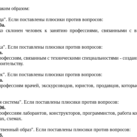
ким образом:
да". Если поставлены плюсики против вопросов:
0а.
ько склонен человек к занятию профессиями, связанными с
ка". Если поставлены плюсики против вопросов:
а.
профессиям, связанным с техническими специальностями - созда
оительству.
ек". Если поставлены плюсики против вопросов:
а.
профессиям врачей, экскурсоводов, юристов, продавцов, которы
я система". Если поставлены плюсики против вопросов:
0б.
рофессиям лаборантов, конструкторов, программистов, работа к
ах, схемах.
ственный образ". Если поставлены плюсики против вопросов:
б.