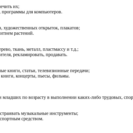
ечить их;
ы, программы для компьютеров.
ов, художественных открыток, плакатов;
звитием растений.
рево, ткань, металл, пластмассу и т.д.;
ителя, рекламировать, продавать.
ные книги, статьи, телевизионные передачи;
 книги, концерты, пьесы, фильмы.
ли младших по возрасту в выполнении каких-либо трудовых, спо
настраивать музыкальные инструменты;
нспортным средством.