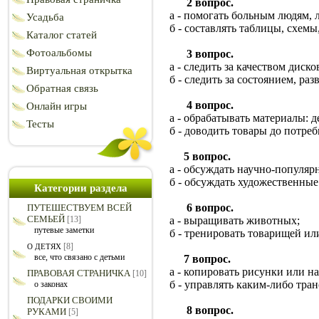
2 вопрос.
а - помогать больным людям, л
Усадьба
б - составлять таблицы, схем
Каталог статей
Фотоальбомы
3 вопрос.
а - следить за качеством диск
Виртуальная открытка
б - следить за состоянием, ра
Обратная связь
4 вопрос.
Онлайн игры
а - обрабатывать материалы: де
Тесты
б - доводить товары до потреб
5 вопрос.
а - обсуждать научно-популяр
б - обсуждать художественные
Категории раздела
6 вопрос.
ПУТЕШЕСТВУЕМ ВСЕЙ
СЕМЬЕЙ
[13]
а - выращивать животных;
путевые заметки
б - тренировать товарищей и
[8]
О ДЕТЯХ
все, что связано с детьми
7 вопрос.
а - копировать рисунки или 
ПРАВОВАЯ СТРАНИЧКА
[10]
б - управлять каким-либо тра
о законах
ПОДАРКИ СВОИМИ
8 вопрос.
РУКАМИ
[5]