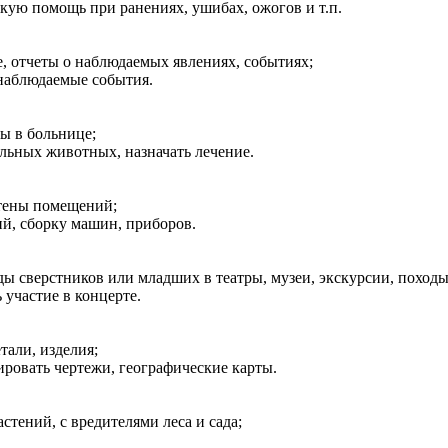
кую помощь при ранениях, ушибах, ожогов и т.п.
ие, отчеты о наблюдаемых явлениях, событиях;
 наблюдаемые события.
зы в больнице;
ольных животных, назначать лечение.
стены помещений;
ий, сборку машин, приборов.
оды сверстников или младших в театры, музеи, экскурсии, походы
ь участие в концерте.
етали, изделия;
пировать чертежи, географические карты.
астений, с вредителями леса и сада;