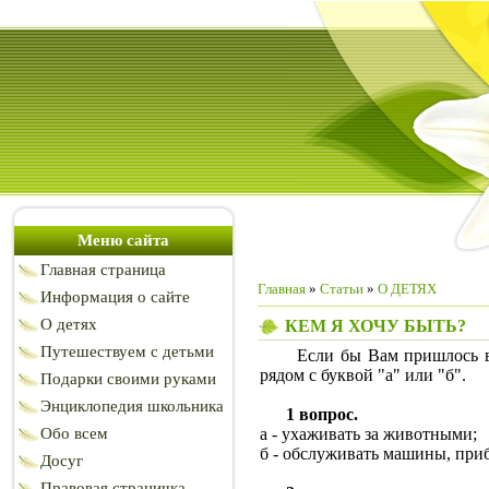
Меню сайта
Главная страница
Главная
»
Статьи
»
О ДЕТЯХ
Информация о сайте
О детях
КЕМ Я ХОЧУ БЫТЬ?
Путешествуем с детьми
Если бы Вам пришлось выби
рядом с буквой "а" или "б".
Подарки своими руками
Энциклопедия школьника
1 вопрос.
Обо всем
а - ухаживать за животными;
б - обслуживать машины, приб
Досуг
Правовая страничка