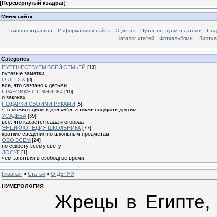
[
Перевернутый квадрат
]
Меню сайта
Главная страница
Информация о сайте
О детях
Путешествуем с детьми
Под
Каталог статей
Фотоальбомы
Виртуа
Categories
ПУТЕШЕСТВУЕМ ВСЕЙ СЕМЬЕЙ
[13]
путевые заметки
О ДЕТЯХ
[8]
все, что связано с детьми
ПРАВОВАЯ СТРАНИЧКА
[10]
о законах
ПОДАРКИ СВОИМИ РУКАМИ
[5]
что можно сделать для себя, а также подарить другим
УСАДЬБА
[39]
все, что касается сада и огорода
ЭНЦИКЛОПЕДИЯ ШКОЛЬНИКА
[77]
краткие сведения по школьным предметам
ОБО ВСЕМ
[24]
по секрету всему свету
ДОСУГ
[1]
чем заняться в свободное время
Главная
»
Статьи
»
О ДЕТЯХ
НУМЕРОЛОГИЯ
Жрецы в Египте, Пи