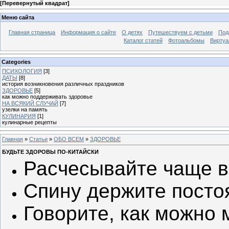
[
Перевернутый квадрат
]
Меню сайта
Главная страница
Информация о сайте
О детях
Путешествуем с детьми
Под
Каталог статей
Фотоальбомы
Виртуа
Categories
ПСИХОЛОГИЯ
[3]
ДАТЫ
[8]
история возникновения различных праздников
ЗДОРОВЬЕ
[5]
как можно поддерживать здоровье
НА ВСЯКИЙ СЛУЧАЙ
[7]
узелки на память
КУЛИНАРИЯ
[1]
кулинарные рецепты
Главная
»
Статьи
»
ОБО ВСЕМ
»
ЗДОРОВЬЕ
БУДЬТЕ ЗДОРОВЫ ПО-КИТАЙСКИ
Расчесывайте чаще в
Спину держите посто
Говорите, как можно 