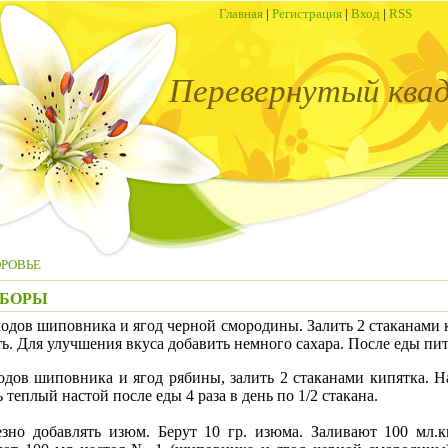
Главная
|
Регистрация
|
Вход
|
RSS
Перевернутый ква
ОРОВЬЕ
СБОРЫ
одов шиповника и ягод черной смородины. Залить 2 стаканами к
ь. Для улучшения вкуса добавить немного сахара. После еды пить 
в шиповника и ягод рябины, залить 2 стаканами кипятка. Нас
 теплый настой после еды 4 раза в день по 1/2 стакана.
добавлять изюм. Берут 10 гр. изюма. Заливают 100 мл.ки