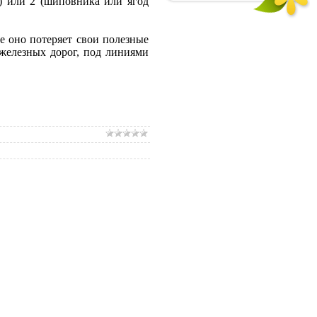
) или 2 (шиповника или ягод
 оно потеряет свои полезные
 железных дорог, под линиями