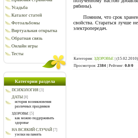
полученному настою добавля
рябины).
Усадьба
Каталог статей
Помним, что срок хранения 
свойства. Стараться лучше н
Фотоальбомы
электропередач.
Виртуальная открытка
Обратная связь
Онлайн игры
Тесты
Категория
:
ЗДОРОВЬЕ
|
(15.02.2010)
Просмотров
:
2384
|
Рейтинг
:
0.0
/
0
Категории раздела
ПСИХОЛОГИЯ
[3]
ДАТЫ
[8]
история возникновения
различных праздников
[5]
ЗДОРОВЬЕ
как можно поддерживать
здоровье
НА ВСЯКИЙ СЛУЧАЙ
[7]
узелки на память