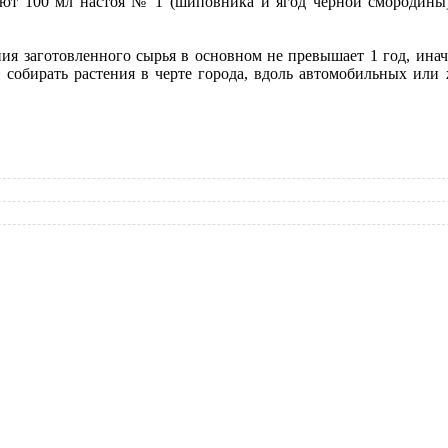
ют 100 мл настоя № 1 (шиповника и ягод черной смородины
заготовленного сырья в основном не превышает 1 год, иначе
е собирать растения в черте города, вдоль автомобильных или