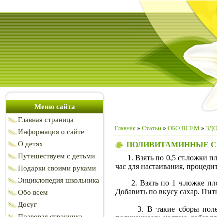
Меню сайта
Главная страница
Главная
»
Статьи
»
ОБО ВСЕМ
»
ЗД
Информация о сайте
О детях
ПОЛИВИТАМИННЫЕ 
Путешествуем с детьми
1. Взять по 0,5 ст.ложки пл
час для настаивания, процедит
Подарки своими руками
Энциклопедия школьника
2. Взять по 1 ч.ложке плодо
Добавить по вкусу сахар. Пить
Обо всем
Досуг
3. В такие сборы полезно 
Правовая страничка