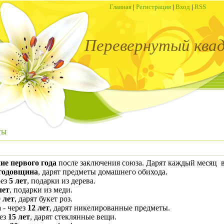
Главная
|
Регистрация
|
Вход
|
RSS
Перевернутый ква
ТЫ
ние первого года
после заключения союза. Дарят каждый месяц 
 годовщина
, дарят предметы домашнего обихода.
рез
5
лет
, подарки из дерева.
лет
, подарки из меди.
 лет
, дарят букет роз.
а
- через
12 лет
, дарят никелированные предметы.
рез
15 лет
, дарят стеклянные вещи.