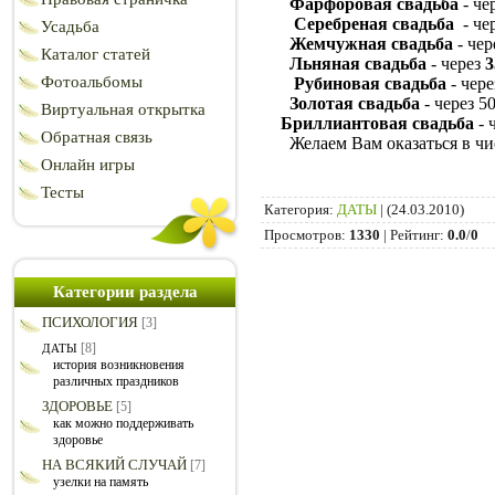
Фарфоровая свадьба
- че
Серебреная свадьба
- че
Усадьба
Жемчужная свадьба
- че
Каталог статей
Льняная свадьба
- через
3
Фотоальбомы
Рубиновая свадьба
- чер
Золотая свадьба
- через 
Виртуальная открытка
Бриллиантовая свадьба
- 
Обратная связь
Желаем Вам оказаться в числ
Онлайн игры
Тесты
Категория
:
ДАТЫ
|
(24.03.2010)
Просмотров
:
1330
|
Рейтинг
:
0.0
/
0
Категории раздела
ПСИХОЛОГИЯ
[3]
[8]
ДАТЫ
история возникновения
различных праздников
ЗДОРОВЬЕ
[5]
как можно поддерживать
здоровье
НА ВСЯКИЙ СЛУЧАЙ
[7]
узелки на память