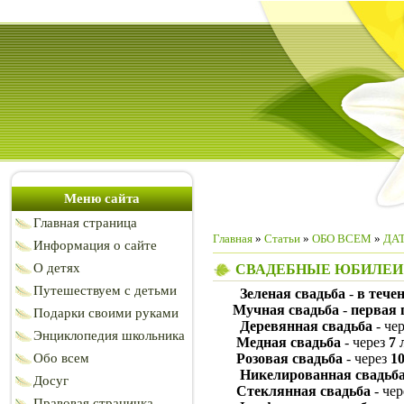
Меню сайта
Главная страница
Главная
»
Статьи
»
ОБО ВСЕМ
»
ДА
Информация о сайте
О детях
СВАДЕБНЫЕ ЮБИЛЕИ
Путешествуем с детьми
Зеленая свадьба
-
в тече
Мучная свадьба
-
первая
Подарки своими руками
Деревянная свадьба
- че
Энциклопедия школьника
Медная свадьба
- через
7 
Обо всем
Розовая свадьба
- через
10
Никелированная свадьб
Досуг
Стеклянная свадьба
- че
Правовая страничка