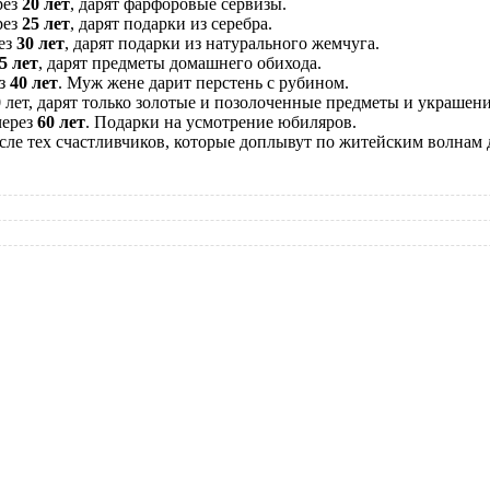
рез
20 лет
, дарят фарфоровые сервизы.
рез
25 лет
, дарят подарки из серебра.
рез
30 лет
, дарят подарки из натурального жемчуга.
5 лет
, дарят предметы домашнего обихода.
ез
40 лет
. Муж жене дарит перстень с рубином.
50 лет, дарят только золотые и позолоченные предметы и украшени
через
60 лет
. Подарки на усмотрение юбиляров.
е тех счастливчиков, которые доплывут по житейским волнам 