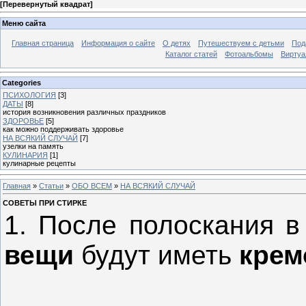
[
Перевернутый квадрат
]
Меню сайта
Главная страница
Информация о сайте
О детях
Путешествуем с детьми
Под
Каталог статей
Фотоальбомы
Виртуа
Categories
ПСИХОЛОГИЯ
[3]
ДАТЫ
[8]
история возникновения различных праздников
ЗДОРОВЬЕ
[5]
как можно поддерживать здоровье
НА ВСЯКИЙ СЛУЧАЙ
[7]
узелки на память
КУЛИНАРИЯ
[1]
кулинарные рецепты
Главная
»
Статьи
»
ОБО ВСЕМ
»
НА ВСЯКИЙ СЛУЧАЙ
СОВЕТЫ ПРИ СТИРКЕ
1. После полоскания 
вещи
будут иметь
крем