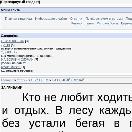
[
Перевернутый квадрат
]
Меню сайта
Главная страница
Информация о сайте
О детях
Путешествуем с детьми
Под
Каталог статей
Фотоальбомы
Виртуа
Categories
ПСИХОЛОГИЯ
[3]
ДАТЫ
[8]
история возникновения различных праздников
ЗДОРОВЬЕ
[5]
как можно поддерживать здоровье
НА ВСЯКИЙ СЛУЧАЙ
[7]
узелки на память
КУЛИНАРИЯ
[1]
кулинарные рецепты
Главная
»
Статьи
»
ОБО ВСЕМ
»
НА ВСЯКИЙ СЛУЧАЙ
ЗА ГРИБАМИ
Кто не любит ходить з
и отдых. В лесу кажды
без устали бегая в 