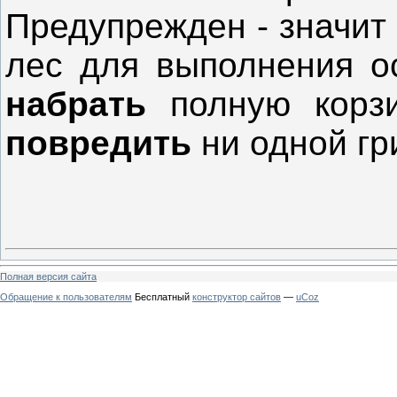
Предупрежден - значит
лес для выполнения ос
набрать
полную корз
повредить
ни одной гр
Полная версия сайта
Обращение к пользователям
Бесплатный
конструктор сайтов
—
uCoz