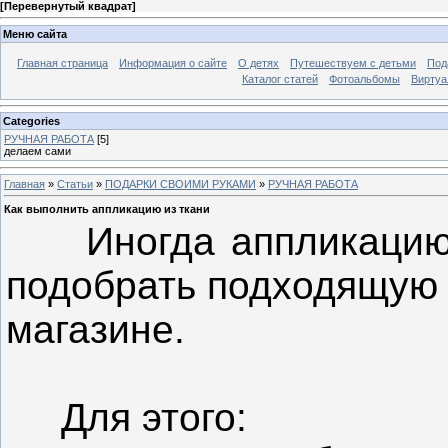
[
Перевернутый квадрат
]
Меню сайта
Главная страница
Информация о сайте
О детях
Путешествуем с детьми
Под
Каталог статей
Фотоальбомы
Виртуа
Categories
РУЧНАЯ РАБОТА
[5]
делаем сами
Главная
»
Статьи
»
ПОДАРКИ СВОИМИ РУКАМИ
»
РУЧНАЯ РАБОТА
Как выполнить аппликацию из ткани
Иногда аппликацию 
подобрать подходящую 
магазине.
Для этого: