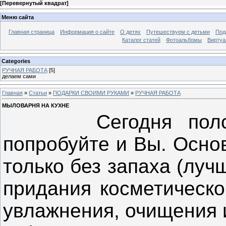
[
Перевернутый квадрат
]
Меню сайта
Главная страница
Информация о сайте
О детях
Путешествуем с детьми
Под
Каталог статей
Фотоальбомы
Виртуа
Categories
РУЧНАЯ РАБОТА
[5]
делаем сами
Главная
»
Статьи
»
ПОДАРКИ СВОИМИ РУКАМИ
»
РУЧНАЯ РАБОТА
МЫЛОВАРНЯ НА КУХНЕ
Сегодня полстр
попробуйте и Вы. Осно
только без запаха (луч
придания косметическо
увлажнения, очищения и