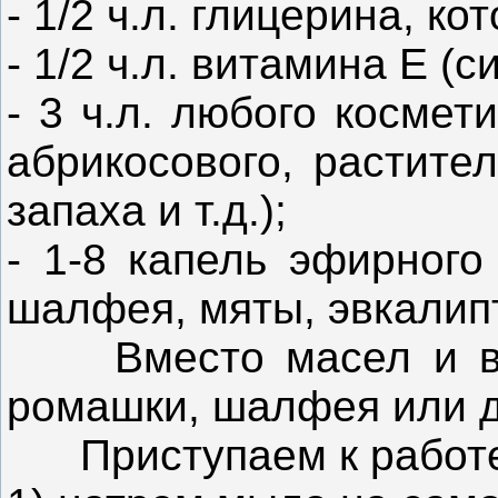
- 1/2 ч.л. глицерина, к
- 1/2 ч.л. витамина Е (
- 3 ч.л. любого космет
абрикосового, растите
запаха и т.д.);
- 1-8 капель эфирного
шалфея, мяты, эвкалипт
Вместо масел и вод
ромашки, шалфея или д
Приступаем к работе