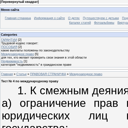
[
Перевернутый квадрат
]
Меню сайта
Главная страница
Информация о сайте
О детях
Путешествуем с детьми
Под
Каталог статей
Фотоальбомы
Виртуа
Categories
ГАРАНТИИ
[2]
Трудовой кодекс говорит:
ПОСОБИЯ
[2]
какие выплаты положены по законодательству
Международное право
[5]
для тех, кто желает проверить свои знания в этой области
Недвижимость
[1]
категория "недвижимость" в гражданском праве
Главная
»
Статьи
»
ПРАВОВАЯ СТРАНИЧКА
»
Международное право
Тест № 4 по международному праву
1. К смежным деяниям
а) ограничение прав 
юридических лиц 