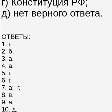
г) Конституция РФ;
д) нет верного ответа.
ОТВЕТЫ:
1. г.
2. б.
3. а.
4. а.
5. г.
6. г.
7. а; г.
8. в.
9. а.
10. д.