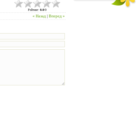
Рейтинг
:
0.0
/
0
« Назад
|
Вперед »