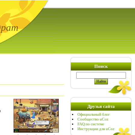
драт
Поиск
Друзья сайта
м
Официальный блог
Сообщество uCoz
FAQ по системе
Инструкции для uCoz