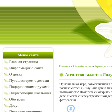
Меню сайта
Главная страница
Главная
»
Онлайн игры
»
Аркады и э
Информация о сайте
О детях
Агентство талантов Лил
Путешествуем с детьми
Оригинальная игра, совместившая в 
Подарки своими руками
познакомитесь с Лилу. Она давно меч
возможность! Помогите ей открыть с
Энциклопедия школьника
деле. Вместе с целеустремленной д
Обо всем
фотосессии.
Досуг
Правовая страничка