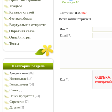
Скачать для
PC
Усадьба
Каталог статей
Счетчики
:
836
/
667
Фотоальбомы
Всего комментариев
:
0
Виртуальная открытка
Имя *:
Обратная связь
Email *:
Онлайн игры
Тесты
Категории раздела
[86]
Аркады и экшн
Настольные
[14]
Код *:
Головоломки
[64]
Слова
[5]
Поиск предметов
[23]
Стратегии
[7]
Другие
[5]