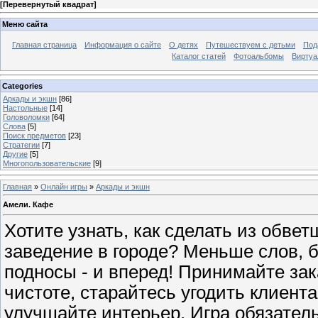
[
Перевернутый квадрат
]
Меню сайта
Главная страница
Информация о сайте
О детях
Путешествуем с детьми
Под
Каталог статей
Фотоальбомы
Виртуа
Categories
Аркады и экшн
[86]
Настольные
[14]
Головоломки
[64]
Слова
[5]
Поиск предметов
[23]
Стратегии
[7]
Другие
[5]
Многопользовательские
[9]
Главная
»
Онлайн игры
»
Аркады и экшн
Амели. Кафе
Хотите узнать, как сделать из обве
заведение в городе? Меньше слов, б
подносы - и вперед! Принимайте зак
чистоте, старайтесь угодить клиент
улучшайте интерьер. Игра обязател