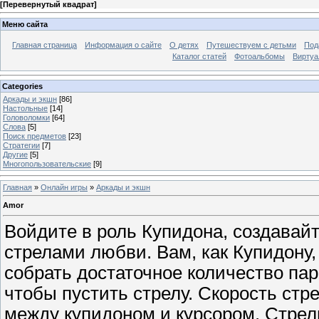
[
Перевернутый квадрат
]
Меню сайта
Главная страница
Информация о сайте
О детях
Путешествуем с детьми
Под
Каталог статей
Фотоальбомы
Виртуа
Categories
Аркады и экшн
[86]
Настольные
[14]
Головоломки
[64]
Слова
[5]
Поиск предметов
[23]
Стратегии
[7]
Другие
[5]
Многопользовательские
[9]
Главная
»
Онлайн игры
»
Аркады и экшн
Amor
Войдите в роль Купидона, создавайт
стрелами любви. Вам, как Купидону,
собрать достаточное количество па
чтобы пустить стрелу. Скорость стр
между купидоном и курсором. Стрел