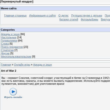
[
Перевернутый квадрат
]
Меню сайта
Главная страница
Информация о сайте
О детях
Путешествуем с детьми
Под
Каталог статей
Фотоальбомы
Виртуа
Categories
Аркады и экшн
[86]
Настольные
[14]
Головоломки
[64]
Слова
[5]
Поиск предметов
[23]
Стратегии
[7]
Другие
[5]
Многопользовательские
[9]
Главная
»
Онлайн игры
»
Аркады и экшн
Art of War 2
Вы - сержант Соколов, советский солдат, участвующий в битве за Сталинград в 1942 
вас есть винтовка, гранаты, и вы можете вызвать подкрепление. Используйте подк
пулеметчик, минометчик) для уничтожения врага!
Играть онлайн