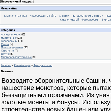
[
Перевернутый квадрат
]
Меню сайта
Главная страница
Информация о сайте
О детях
Путешествуем с детьми
Под
Каталог статей
Фотоальбомы
Виртуа
Categories
Аркады и экшн
[86]
Настольные
[14]
Головоломки
[64]
Слова
[5]
Поиск предметов
[23]
Стратегии
[7]
Другие
[5]
Многопользовательские
[9]
Главная
»
Онлайн игры
»
Аркады и экшн
Башенки
Возводите оборонительные башни, 
нашествие монстров, которые пытаю
беззащитными горожанами. Из унич
золотые монеты и бонусы. Использу
строительства новых башен или ул