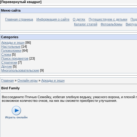
[
Перевернутый квадрат
]
Меню сайта
Главная страница
Информация о сайте
О детях
Путешествуем с детьми
Под
Каталог статей
Фотоальбомы
Виртуа
Categories
Аркады и экшн
[86]
Настольные
[14]
Головоломки
[64]
Слова
[5]
Поиск предметов
[23]
Стратегии
[7]
Другие
[5]
Многопользовательские
[9]
Главная
»
Онлайн игры
»
Аркады и экшн
Bird Family
Воссоедините Птичью Семейку, избегая злобную ведьму, ужасного ворона, и плохой 
возможное количество очков, на них вы сможете приобрести улучшения.
Играть онлайн