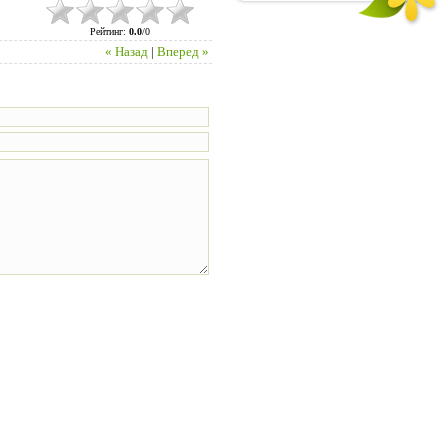
Рейтинг
:
0.0
/
0
« Назад
|
Вперед »