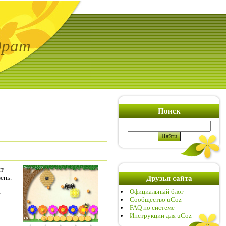
драт
Поиск
ит
ень.
Друзья сайта
Официальный блог
т
Сообщество uCoz
FAQ по системе
Инструкции для uCoz