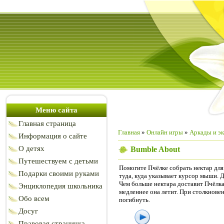
Меню сайта
Главная страница
Главная
»
Онлайн игры
»
Аркады и э
Информация о сайте
О детях
Bumble About
Путешествуем с детьми
Помогите Пчёлке собрать нектар для
Подарки своими руками
туда, куда указывает курсор мыши. 
Чем больше нектара доставит Пчёлка 
Энциклопедия школьника
медленнее она летит. При столкновен
Обо всем
погибнуть.
Досуг
Правовая страничка