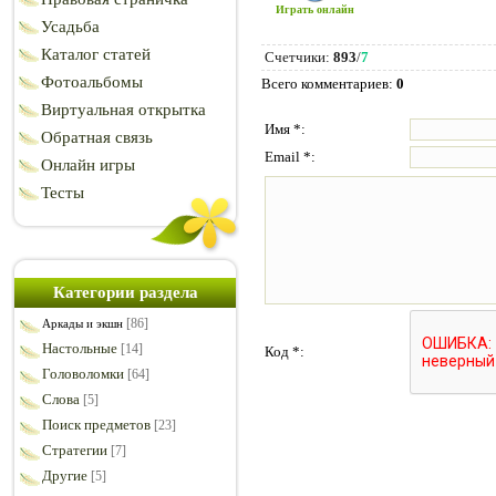
Играть онлайн
Усадьба
Каталог статей
Счетчики
:
893
/
7
Фотоальбомы
Всего комментариев
:
0
Виртуальная открытка
Имя *:
Обратная связь
Email *:
Онлайн игры
Тесты
Категории раздела
[86]
Аркады и экшн
Настольные
[14]
Код *:
Головоломки
[64]
Слова
[5]
Поиск предметов
[23]
Стратегии
[7]
Другие
[5]