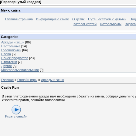
[
Перевернутый квадрат
]
Меню сайта
Главная страница
Информация о сайте
О детях
Путешествуем с детьми
Под
Каталог статей
Фотоальбомы
Виртуа
Categories
Аркады и экшн
[86]
Настольные
[14]
Головоломки
[64]
Слова
[5]
Поиск предметов
[23]
Стратегии
[7]
Другие
[5]
Многопользовательские
[9]
Главная
»
Онлайн игры
»
Аркады и экшн
Castle Run
В этой платформенной аркаде вам необходимо сбежать из замка, собирая деньги по 
Избегайте врагов, решайте головоломки.
Играть онлайн