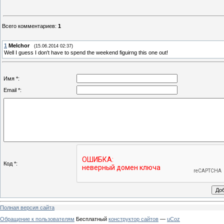
Всего комментариев
:
1
1
Melchor
(15.06.2014 02:37)
Well I guess I don't have to spend the weekend figuirng this one out!
Имя *:
Email *:
Код *:
Полная версия сайта
Обращение к пользователям
Бесплатный
конструктор сайтов
—
uCoz