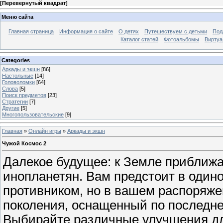
[
Перевернутый квадрат
]
Меню сайта
Главная страница
Информация о сайте
О детях
Путешествуем с детьми
Под
Каталог статей
Фотоальбомы
Виртуа
Categories
Аркады и экшн
[86]
Настольные
[14]
Головоломки
[64]
Слова
[5]
Поиск предметов
[23]
Стратегии
[7]
Другие
[5]
Многопользовательские
[9]
Главная
»
Онлайн игры
»
Аркады и экшн
Чужой Космос 2
Далекое будущее: к Земле приближа
инопланетян. Вам предстоит в одино
противником, но в вашем распоряже
поколения, оснащенный по последне
Выбирайте различные улучшения для