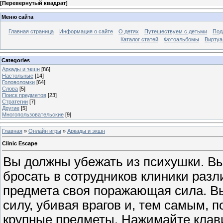
[
Перевернутый квадрат
]
Меню сайта
Главная страница
Информация о сайте
О детях
Путешествуем с детьми
Под
Каталог статей
Фотоальбомы
Виртуа
Categories
Аркады и экшн
[86]
Настольные
[14]
Головоломки
[64]
Слова
[5]
Поиск предметов
[23]
Стратегии
[7]
Другие
[5]
Многопользовательские
[9]
Главная
»
Онлайн игры
»
Аркады и экшн
Clinic Escape
Вы должны убежать из психушки. В
бросать в сотрудников клиники раз
предмета своя поражающая сила. В
силу, убивая врагов и, тем самым, 
крупные предметы. Нажимайте кла