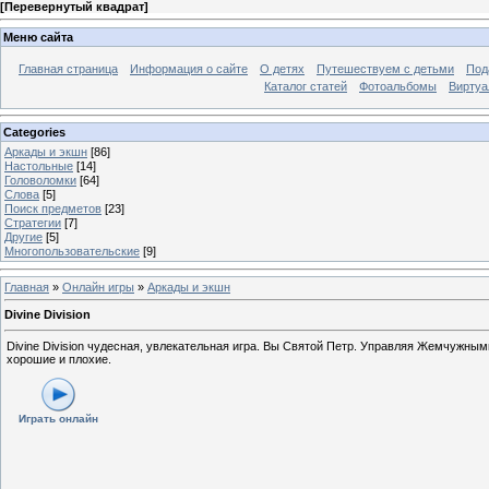
[
Перевернутый квадрат
]
Меню сайта
Главная страница
Информация о сайте
О детях
Путешествуем с детьми
Под
Каталог статей
Фотоальбомы
Виртуа
Categories
Аркады и экшн
[86]
Настольные
[14]
Головоломки
[64]
Слова
[5]
Поиск предметов
[23]
Стратегии
[7]
Другие
[5]
Многопользовательские
[9]
Главная
»
Онлайн игры
»
Аркады и экшн
Divine Division
Divine Division чудесная, увлекательная игра. Вы Святой Петр. Управляя Жемчужн
хорошие и плохие.
Играть онлайн