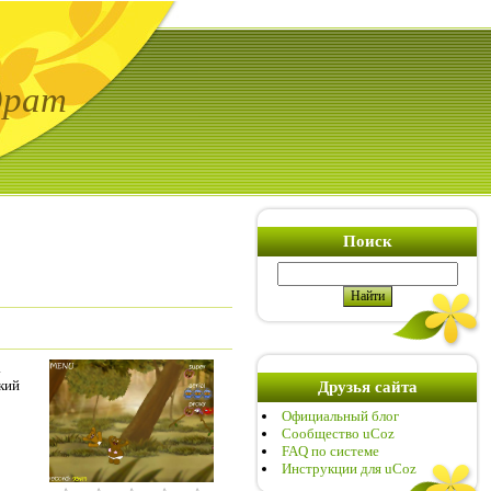
драт
Поиск
.
кий
Друзья сайта
Официальный блог
Сообщество uCoz
FAQ по системе
Инструкции для uCoz