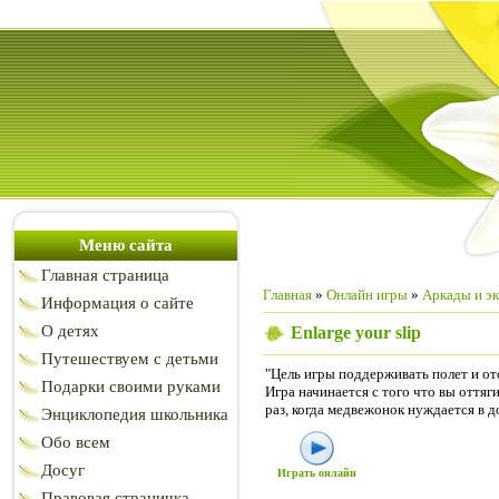
Меню сайта
Главная страница
Главная
»
Онлайн игры
»
Аркады и э
Информация о сайте
О детях
Enlarge your slip
Путешествуем с детьми
"Цель игры поддерживать полет и от
Подарки своими руками
Игра начинается с того что вы оття
раз, когда медвежонок нуждается в
Энциклопедия школьника
Обо всем
Досуг
Играть онлайн
Правовая страничка