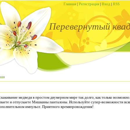
Главная
|
Регистрация
|
Вход
|
RSS
Перевернутый ква
кшн
скакивание медведя в простом двумерном мире так долго, как только возможно
гиваете и отпускаете Мишкины панталоны. Используйте супер-возможности вся
 дополнительном импульсе. Приятного времяпровождения!