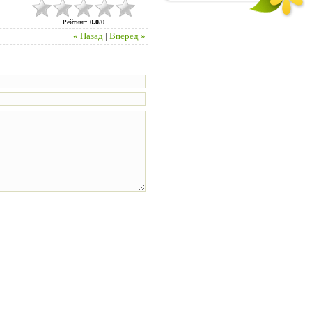
Рейтинг
:
0.0
/
0
« Назад
|
Вперед »