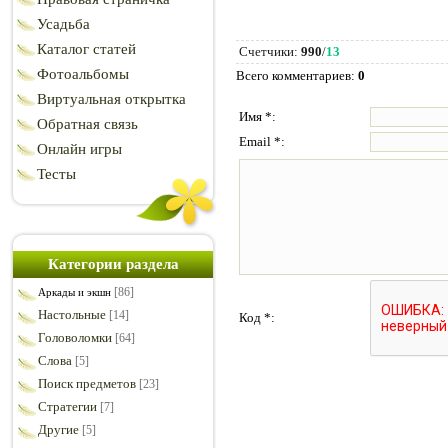
Усадьба
Каталог статей
Счетчики
:
990
/
13
Фотоальбомы
Всего комментариев
:
0
Виртуальная открытка
Имя *:
Обратная связь
Email *:
Онлайн игры
Тесты
Категории раздела
[86]
Аркады и экшн
Настольные
[14]
Код *:
Головоломки
[64]
Слова
[5]
Поиск предметов
[23]
Стратегии
[7]
Другие
[5]