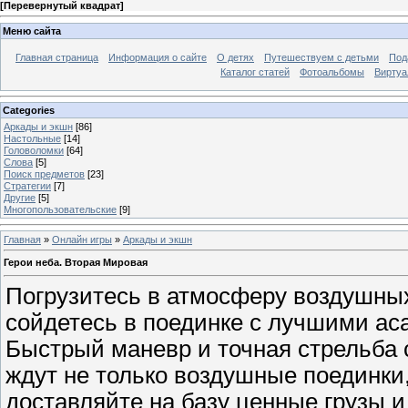
[
Перевернутый квадрат
]
Меню сайта
Главная страница
Информация о сайте
О детях
Путешествуем с детьми
Под
Каталог статей
Фотоальбомы
Виртуа
Categories
Аркады и экшн
[86]
Настольные
[14]
Головоломки
[64]
Слова
[5]
Поиск предметов
[23]
Стратегии
[7]
Другие
[5]
Многопользовательские
[9]
Главная
»
Онлайн игры
»
Аркады и экшн
Герои неба. Вторая Мировая
Погрузитесь в атмосферу воздушны
сойдетесь в поединке с лучшими ас
Быстрый маневр и точная стрельба 
ждут не только воздушные поединки
доставляйте на базу ценные грузы 