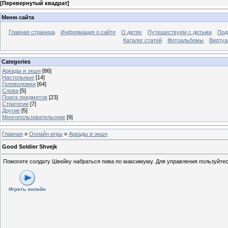
[
Перевернутый квадрат
]
Меню сайта
Главная страница
Информация о сайте
О детях
Путешествуем с детьми
Под
Каталог статей
Фотоальбомы
Виртуа
Categories
Аркады и экшн
[86]
Настольные
[14]
Головоломки
[64]
Слова
[5]
Поиск предметов
[23]
Стратегии
[7]
Другие
[5]
Многопользовательские
[9]
Главная
»
Онлайн игры
»
Аркады и экшн
Good Soldier Shvejk
Помогите солдату Швейку набраться пива по максимуму. Для управления пользуйтес
Играть онлайн