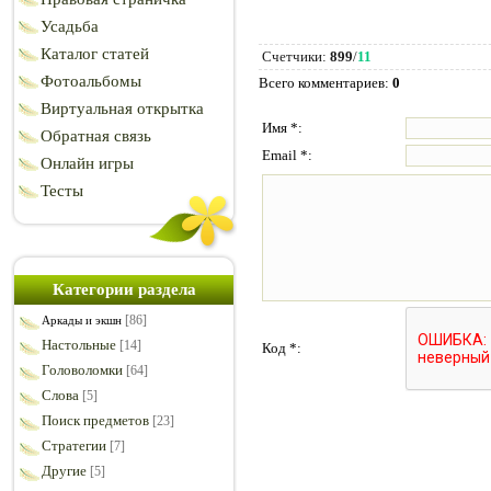
Усадьба
Каталог статей
Счетчики
:
899
/
11
Фотоальбомы
Всего комментариев
:
0
Виртуальная открытка
Имя *:
Обратная связь
Email *:
Онлайн игры
Тесты
Категории раздела
[86]
Аркады и экшн
Настольные
[14]
Код *:
Головоломки
[64]
Слова
[5]
Поиск предметов
[23]
Стратегии
[7]
Другие
[5]