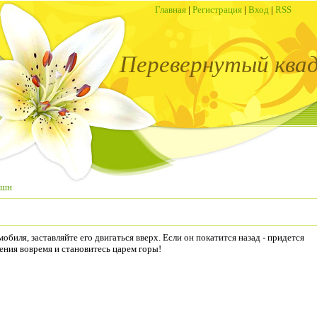
Главная
|
Регистрация
|
Вход
|
RSS
Перевернутый ква
кшн
биля, заставляйте его двигаться вверх. Если он покатится назад - придется
ения вовремя и становитесь царем горы!