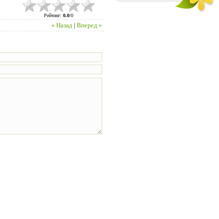
Рейтинг
:
0.0
/
0
« Назад
|
Вперед »