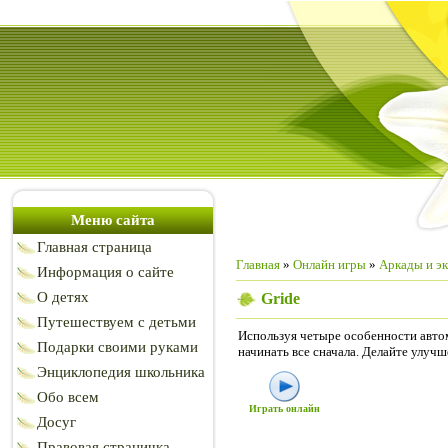
Меню сайта
Главная страница
Главная
»
Онлайн игры
»
Аркады и э
Информация о сайте
О детях
Gride
Путешествуем с детьми
Используя четыре особенности автомо
Подарки своими руками
начинать все сначала. Делайте улучш
Энциклопедия школьника
Обо всем
Играть онлайн
Досуг
Правовая страничка