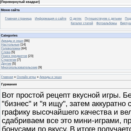
[
Перевернутый квадрат
]
Меню сайта
Главная страница
Информация о сайте
О детях
Путешествуем с детьми
Под
Каталог статей
Фотоальбомы
Виртуа
Categories
Аркады и экшн
[86]
Настольные
[14]
Головоломки
[64]
Слова
[5]
Поиск предметов
[23]
Стратегии
[7]
Другие
[5]
Многопользовательские
[9]
Главная
»
Онлайн игры
»
Аркады и экшн
Гурмания
Вот простой рецепт вкусной игры. 
"бизнес" и "я ищу", затем аккуратн
графику высочайшего качества и ве
сдабриваем все это мини-играми, 
бонусами по вкусу. В итоге получает