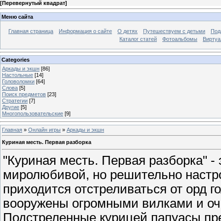
[
Перевернутый квадрат
]
Меню сайта
Главная страница
Информация о сайте
О детях
Путешествуем с детьми
Под
Каталог статей
Фотоальбомы
Виртуа
Categories
Аркады и экшн
[86]
Настольные
[14]
Головоломки
[64]
Слова
[5]
Поиск предметов
[23]
Стратегии
[7]
Другие
[5]
Многопользовательские
[9]
Главная
»
Онлайн игры
»
Аркады и экшн
Куриная месть. Первая разборка
"Куриная месть. Первая разборка" -
миролюбивой, но решительно настро
приходится отстреливаться от орд г
вооружены огромными вилками и оче
Подстреленные курицей папуасы пр