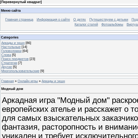
[
Перевернутый квадрат
]
Меню сайта
Главная страница
Информация о сайте
О детях
Путешествуем с детьми
Под
Каталог статей
Фотоальбомы
Виртуа
Categories
Аркады и экшн
[86]
Настольные
[14]
Головоломки
[64]
Слова
[5]
Поиск предметов
[23]
Стратегии
[7]
Другие
[5]
Многопользовательские
[9]
Главная
»
Онлайн игры
»
Аркады и экшн
Модный дом
Аркадная игра "Модный дом" раскро
европейских ателье и расскажет о т
для самых взыскательных заказчико
фантазия, расторопность и внимани
уникален и требует исключительног