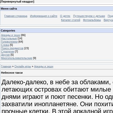
[
Перевернутый квадрат
]
Меню сайта
Главная страница
Информация о сайте
О детях
Путешествуем с детьми
Под
Каталог статей
Фотоальбомы
Виртуа
Categories
Аркады и экшн
[86]
Настольные
[14]
Головоломки
[64]
Слова
[5]
Поиск предметов
[23]
Стратегии
[7]
Другие
[5]
Многопользовательские
[9]
Главная
»
Онлайн игры
»
Аркады и экшн
Небесное такси
Далеко-далеко, в небе за облаками,
летающих островах обитают милые 
днями играют и поют песенки. Но о
захватили инопланетяне. Они похити
прочные клетки. В этой аркадной иг