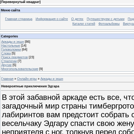
[
Перевернутый квадрат
]
Меню сайта
Главная страница
Информация о сайте
О детях
Путешествуем с детьми
Под
Каталог статей
Фотоальбомы
Виртуа
Categories
Аркады и экшн
[86]
Настольные
[14]
Головоломки
[64]
Слова
[5]
Поиск предметов
[23]
Стратегии
[7]
Другие
[5]
Многопользовательские
[9]
Главная
»
Онлайн игры
»
Аркады и экшн
Невероятные приключения Эдгара
В этой забавной аркаде есть все, чт
загадочный мир страны тимбергрот
лабиринтов вам предстоит собрать 
весельчаку Эдгару спасти свою жену
неприятеля с ног, толкнув перед соб