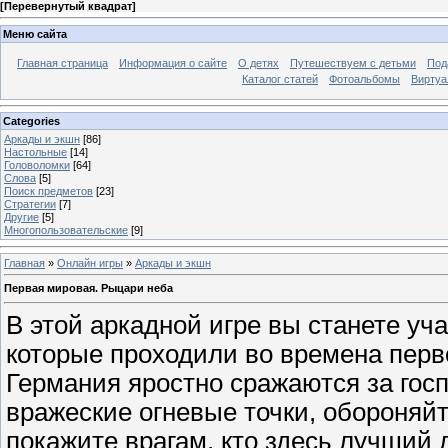
[
Перевернутый квадрат
]
Меню сайта
Главная страница
Информация о сайте
О детях
Путешествуем с детьми
Под
Каталог статей
Фотоальбомы
Виртуа
Categories
Аркады и экшн
[86]
Настольные
[14]
Головоломки
[64]
Слова
[5]
Поиск предметов
[23]
Стратегии
[7]
Другие
[5]
Многопользовательские
[9]
Главная
»
Онлайн игры
»
Аркады и экшн
Первая мировая. Рыцари неба
В этой аркадной игре вы станете уч
которые проходили во времена перв
Германия яростно сражаются за госп
вражеские огневые точки, обороняй
покажите врагам, кто здесь лучший 