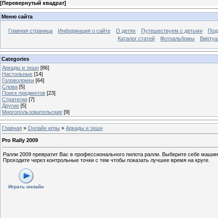
[
Перевернутый квадрат
]
Меню сайта
Главная страница
Информация о сайте
О детях
Путешествуем с детьми
Под
Каталог статей
Фотоальбомы
Виртуа
Categories
Аркады и экшн
[86]
Настольные
[14]
Головоломки
[64]
Слова
[5]
Поиск предметов
[23]
Стратегии
[7]
Другие
[5]
Многопользовательские
[9]
Главная
»
Онлайн игры
»
Аркады и экшн
Pro Rally 2009
Ралли 2009 превратит Вас в профессионального пилота ралли. Выберите себе машину,
Проходите через контрольные точки с тем чтобы показать лучшее время на круге.
Играть онлайн