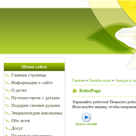
Меню сайта
Главная страница
Главная
»
Онлайн игры
»
Аркады и э
Информация о сайте
О детях
RoboPogo
Путешествуем с детьми
Управляйте роботом! Помогите робот
Подарки своими руками
Используйте мышку, чтобы направлять
Энциклопедия школьника
Обо всем
Играть онлайн
Досуг
Правовая страничка