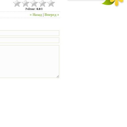
Рейтинг
:
0.0
/
0
« Назад
|
Вперед »