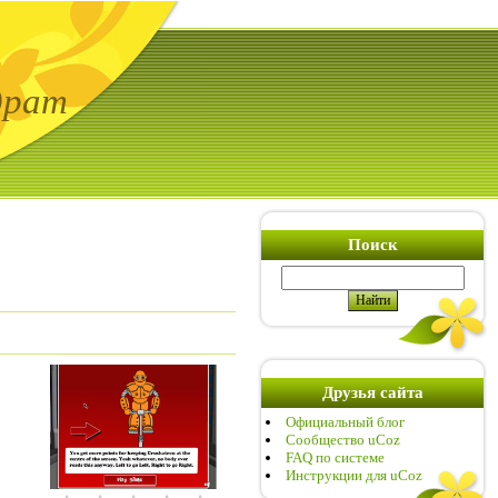
драт
Поиск
Друзья сайта
Официальный блог
Сообщество uCoz
FAQ по системе
Инструкции для uCoz