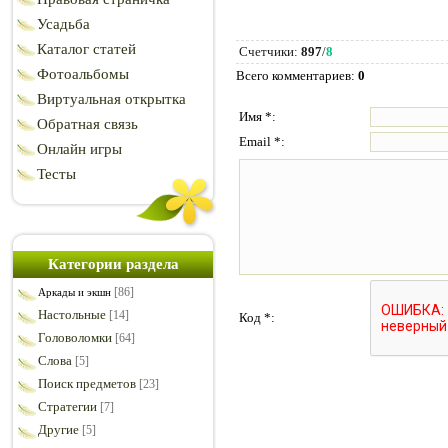
Усадьба
Каталог статей
Счетчики
:
897
/
8
Фотоальбомы
Всего комментариев
:
0
Виртуальная открытка
Имя *:
Обратная связь
Email *:
Онлайн игры
Тесты
Категории раздела
[86]
Аркады и экшн
Настольные
[14]
Код *:
Головоломки
[64]
Слова
[5]
Поиск предметов
[23]
Стратегии
[7]
Другие
[5]