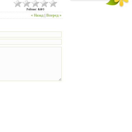
Рейтинг
:
0.0
/
0
« Назад
|
Вперед »