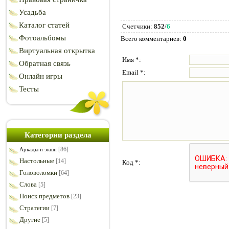
Усадьба
Каталог статей
Счетчики
:
852
/
6
Фотоальбомы
Всего комментариев
:
0
Виртуальная открытка
Имя *:
Обратная связь
Email *:
Онлайн игры
Тесты
Категории раздела
[86]
Аркады и экшн
Настольные
[14]
Код *:
Головоломки
[64]
Слова
[5]
Поиск предметов
[23]
Стратегии
[7]
Другие
[5]