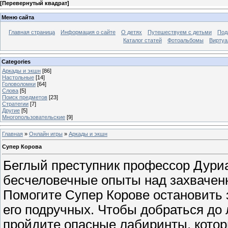
[
Перевернутый квадрат
]
Меню сайта
Главная страница
Информация о сайте
О детях
Путешествуем с детьми
Под
Каталог статей
Фотоальбомы
Виртуа
Categories
Аркады и экшн
[86]
Настольные
[14]
Головоломки
[64]
Слова
[5]
Поиск предметов
[23]
Стратегии
[7]
Другие
[5]
Многопользовательские
[9]
Главная
»
Онлайн игры
»
Аркады и экшн
Супер Корова
Беглый преступник профессор Дури
бесчеловечные опыты над захвачен
Помогите Супер Корове остановить 
его подручных. Чтобы добраться до
пройдите опасные лабиринты, кото