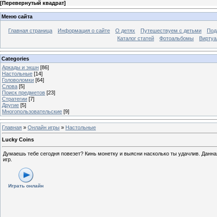
[
Перевернутый квадрат
]
Меню сайта
Главная страница
Информация о сайте
О детях
Путешествуем с детьми
Под
Каталог статей
Фотоальбомы
Виртуа
Categories
Аркады и экшн
[86]
Настольные
[14]
Головоломки
[64]
Слова
[5]
Поиск предметов
[23]
Стратегии
[7]
Другие
[5]
Многопользовательские
[9]
Главная
»
Онлайн игры
»
Настольные
Lucky Coins
Думаешь тебе сегодня повезет? Кинь монетку и выясни насколько ты удачлив. Данная 
игр.
Играть онлайн