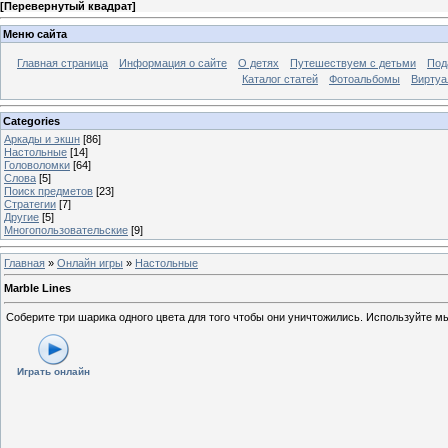
[
Перевернутый квадрат
]
Меню сайта
Главная страница
Информация о сайте
О детях
Путешествуем с детьми
Под
Каталог статей
Фотоальбомы
Виртуа
Categories
Аркады и экшн
[86]
Настольные
[14]
Головоломки
[64]
Слова
[5]
Поиск предметов
[23]
Стратегии
[7]
Другие
[5]
Многопользовательские
[9]
Главная
»
Онлайн игры
»
Настольные
Marble Lines
Соберите три шарика одного цвета для того чтобы они уничтожились. Используйте м
Играть онлайн