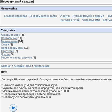
[
Перевернутый квадрат
]
Меню сайта
Главная страница
Информация о сайте
О детях
Путешествуем с детьми
Под
Каталог статей
Фотоальбомы
Виртуа
Categories
Аркады и экшн
[86]
Настольные
[14]
Головоломки
[64]
Слова
[5]
Поиск предметов
[23]
Стратегии
[7]
Другие
[5]
Многопользовательские
[9]
Главная
»
Онлайн игры
»
Настольные
Rlax
Вас ждут 20 разных уровней. Сосредоточтесь и быстро кликайте по плиткам, которые
*Нажмите клавишу M для отключения звука
*Удалите все плитки на экране перед тем, как закончится время
*Максимальное количество очков на уровень: 10000
*Неверный клик приводит к потере 1000 очков
*Используйте белые углы для помощи