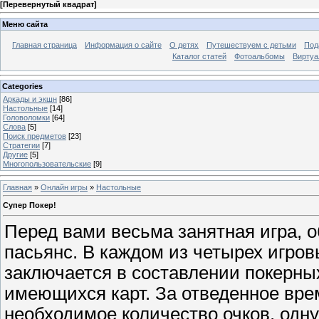
[
Перевернутый квадрат
]
Меню сайта
Главная страница
Информация о сайте
О детях
Путешествуем с детьми
Под
Каталог статей
Фотоальбомы
Виртуа
Categories
Аркады и экшн
[86]
Настольные
[14]
Головоломки
[64]
Слова
[5]
Поиск предметов
[23]
Стратегии
[7]
Другие
[5]
Многопользовательские
[9]
Главная
»
Онлайн игры
»
Настольные
Супер Покер!
Перед вами весьма занятная игра, 
пасьянс. В каждом из четырех игро
заключается в составлении покерны
имеющихся карт. За отведенное вре
необходимое количество очков, одн