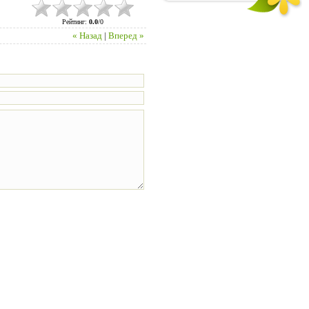
Рейтинг
:
0.0
/
0
« Назад
|
Вперед »