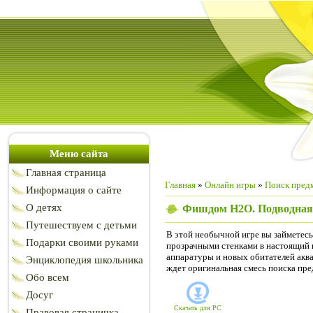
Меню сайта
Главная страница
Главная
»
Онлайн игры
»
Поиск пред
Информация о сайте
О детях
Фишдом H2O. Подводная 
Путешествуем с детьми
В этой необычной игре вы займетесь
Подарки своими руками
прозрачными стенками в настоящий 
аппаратуры и новых обитателей аква
Энциклопедия школьника
ждет оригинальная смесь поиска пре
Обо всем
Досуг
Скачать для
PC
Правовая страничка