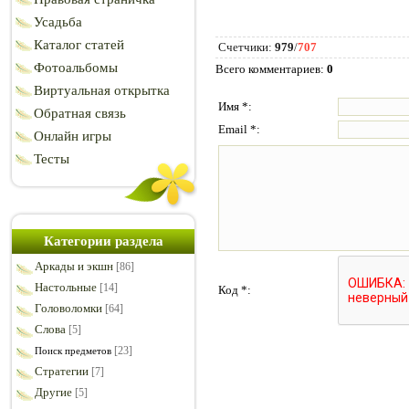
Усадьба
Каталог статей
Счетчики
:
979
/
707
Фотоальбомы
Всего комментариев
:
0
Виртуальная открытка
Имя *:
Обратная связь
Email *:
Онлайн игры
Тесты
Категории раздела
Аркады и экшн
[86]
Настольные
[14]
Код *:
Головоломки
[64]
Слова
[5]
[23]
Поиск предметов
Стратегии
[7]
Другие
[5]