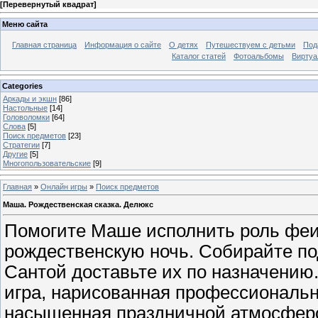
[
Перевернутый квадрат
]
Меню сайта
Главная страница
Информация о сайте
О детях
Путешествуем с детьми
Под
Каталог статей
Фотоальбомы
Виртуа
Categories
Аркады и экшн
[86]
Настольные
[14]
Головоломки
[64]
Слова
[5]
Поиск предметов
[23]
Стратегии
[7]
Другие
[5]
Многопользовательские
[9]
Главная
»
Онлайн игры
»
Поиск предметов
Маша. Рождественская сказка. Делюкс
Помогите Маше исполнить роль феи
рождественскую ночь. Собирайте по
Сантой доставьте их по назначению
игра, нарисованная профессиональ
насыщенная праздничной атмосферо