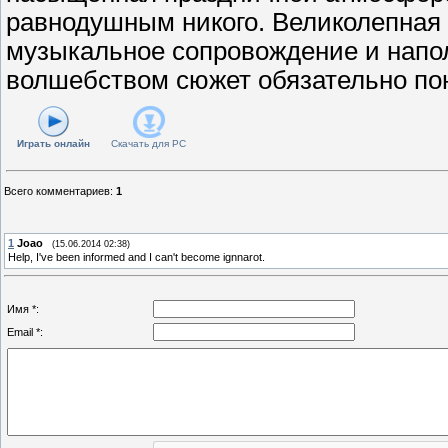
равнодушным никого. Великолепная 
музыкальное сопровождение и нап
волшебством сюжет обязательно пон
Играть онлайн
Скачать для
PC
Всего комментариев
:
1
1
Joao
(15.06.2014 02:38)
Help, I've been informed and I can't become ignnarot.
Имя *:
Email *: