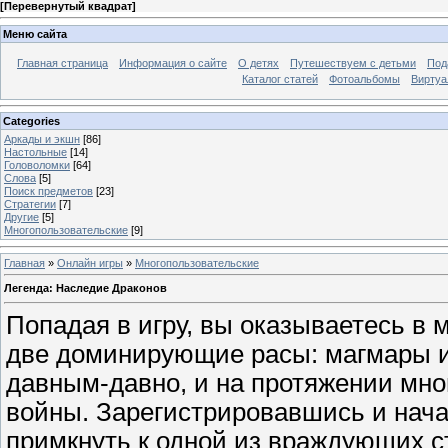
[
Перевернутый квадрат
]
Меню сайта
Главная страница
Информация о сайте
О детях
Путешествуем с детьми
Под
Каталог статей
Фотоальбомы
Виртуа
Categories
Аркады и экшн
[86]
Настольные
[14]
Головоломки
[64]
Слова
[5]
Поиск предметов
[23]
Стратегии
[7]
Другие
[5]
Многопользовательские
[9]
Главная
»
Онлайн игры
»
Многопользовательские
Легенда: Наследие Драконов
Попадая в игру, вы оказываетесь в м
две доминирующие расы: магмары и
давным-давно, и на протяжении мно
войны. Зарегистрировавшись и нача
примкнуть к одной из враждующих ст