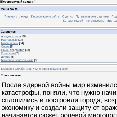
[
Перевернутый квадрат
]
Меню сайта
Главная страница
Информация о сайте
О детях
Путешествуем с детьми
Под
Каталог статей
Фотоальбомы
Виртуа
Categories
Аркады и экшн
[86]
Настольные
[14]
Головоломки
[64]
Слова
[5]
Поиск предметов
[23]
Стратегии
[7]
Другие
[5]
Многопользовательские
[9]
Главная
»
Онлайн игры
»
Многопользовательские
Точка отсчета
После ядерной войны мир изменился
катастрофы, поняли, что нужно нач
сплотились и построили города, воз
экономику и создали защиту от вра
начинается сюжет ролевой многопол