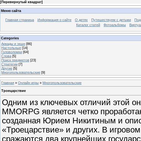
[
Перевернутый квадрат
]
Меню сайта
Главная страница
Информация о сайте
О детях
Путешествуем с детьми
Под
Каталог статей
Фотоальбомы
Виртуа
Categories
Аркады и экшн
[86]
Настольные
[14]
Головоломки
[64]
Слова
[5]
Поиск предметов
[23]
Стратегии
[7]
Другие
[5]
Многопользовательские
[9]
Главная
»
Онлайн игры
»
Многопользовательские
Троецарствие
Одним из ключевых отличий этой он
MMORPG является четко проработан
созданная Юрием Никитиным и опис
«Троецарствие» и других. В игрово
сражаются два крупнейших государст