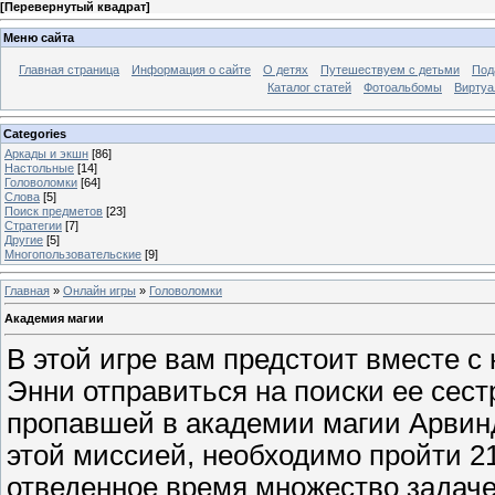
[
Перевернутый квадрат
]
Меню сайта
Главная страница
Информация о сайте
О детях
Путешествуем с детьми
Под
Каталог статей
Фотоальбомы
Виртуа
Categories
Аркады и экшн
[86]
Настольные
[14]
Головоломки
[64]
Слова
[5]
Поиск предметов
[23]
Стратегии
[7]
Другие
[5]
Многопользовательские
[9]
Главная
»
Онлайн игры
»
Головоломки
Академия магии
В этой игре вам предстоит вместе 
Энни отправиться на поиски ее сес
пропавшей в академии магии Арвин
этой миссией, необходимо пройти 21
отведенное время множество задаче