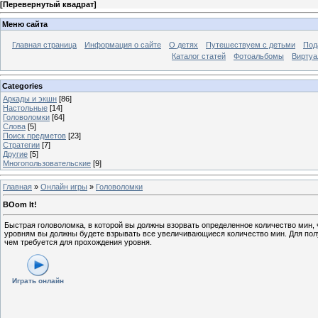
[
Перевернутый квадрат
]
Меню сайта
Главная страница
Информация о сайте
О детях
Путешествуем с детьми
Под
Каталог статей
Фотоальбомы
Виртуа
Categories
Аркады и экшн
[86]
Настольные
[14]
Головоломки
[64]
Слова
[5]
Поиск предметов
[23]
Стратегии
[7]
Другие
[5]
Многопользовательские
[9]
Главная
»
Онлайн игры
»
Головоломки
BOom It!
Быстрая головоломка, в которой вы должны взорвать определенное количество мин,
уровням вы должны будете взрывать все увеличивающиеся количество мин. Для пол
чем требуется для прохождения уровня.
Играть онлайн