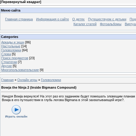
[
Перевернутый квадрат
]
Меню сайта
Главная страница
Информация о сайте
О детях
Путешествуем с детьми
Под
Каталог статей
Фотоальбомы
Виртуа
Categories
Аркады и экшн
[86]
Настольные
[14]
Головоломки
[64]
Слова
[5]
Поиск предметов
[23]
Стратегии
[7]
Другие
[5]
Многопользовательские
[9]
Главная
»
Онлайн игры
»
Головоломки
Bowja the Ninja 2 (Inside Bigmans Compound)
Ниндзя Bowja вернулся! На этот раз его заданием будет помешать зловещим планам 
Bowja в его путешествии в глубь логова Bigmana в этой захватывающей игре?.
Играть онлайн