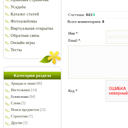
Усадьба
Каталог статей
Счетчики
:
843
/
8
Фотоальбомы
Всего комментариев
:
0
Виртуальная открытка
Имя *:
Обратная связь
Email *:
Онлайн игры
Тесты
Категории раздела
Аркады и экшн
[86]
Настольные
[14]
Код *:
[64]
Головоломки
Слова
[5]
Поиск предметов
[23]
Стратегии
[7]
Другие
[5]