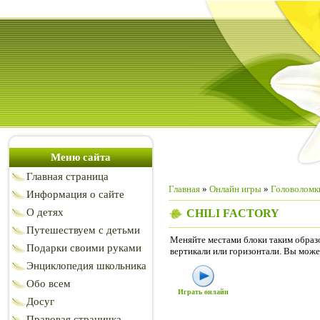
Меню сайта
Главная страница
Главная
»
Онлайн игры
»
Головоломк
Информация о сайте
О детях
CHILI FACTORY
Путешествуем с детьми
Меняйте местами блоки таким образо
Подарки своими руками
вертикали или горизонтали. Вы може
Энциклопедия школьника
Обо всем
Играть онлайн
Досуг
Правовая страничка