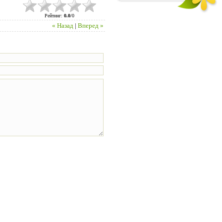
Рейтинг
:
0.0
/
0
« Назад
|
Вперед »