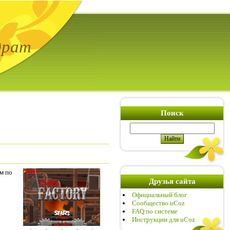
драт
Поиск
м по
Друзья сайта
Официальный блог
Сообщество uCoz
FAQ по системе
Инструкции для uCoz