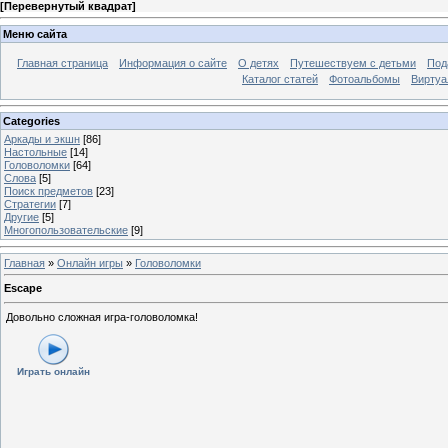
[
Перевернутый квадрат
]
Меню сайта
Главная страница
Информация о сайте
О детях
Путешествуем с детьми
Под
Каталог статей
Фотоальбомы
Виртуа
Categories
Аркады и экшн
[86]
Настольные
[14]
Головоломки
[64]
Слова
[5]
Поиск предметов
[23]
Стратегии
[7]
Другие
[5]
Многопользовательские
[9]
Главная
»
Онлайн игры
»
Головоломки
Escape
Довольно сложная игра-головоломка!
Играть онлайн