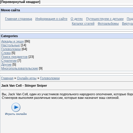
[
Перевернутый квадрат
]
Меню сайта
Главная страница
Информация о сайте
О детях
Путешествуем с детьми
Под
Каталог статей
Фотоальбомы
Виртуа
Categories
Аркады и экшн
[86]
Настольные
[14]
Головоломки
[64]
Слова
[5]
Поиск предметов
[23]
Стратегии
[7]
Другие
[5]
Многопользовательские
[9]
Главная
»
Онлайн игры
»
Головоломки
Jack Van Cell - Stinger Sniper
Вы, Jack Van Cell, один из участников подпольного народного ополчения, которые б
Стингеров выполняя различные миссии, которые вам назначит ваш связной.
Играть онлайн